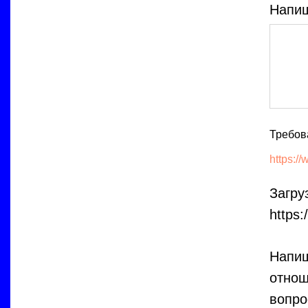
Напиш
Требов
https:/
Загру
https:
Напиш
отнош
вопро